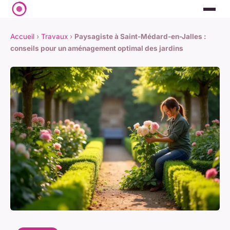
Accueil
›
Travaux
›
Paysagiste à Saint-Médard-en-Jalles :
conseils pour un aménagement optimal des jardins