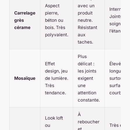
Aspect
avec un
Intermédi
Carrelage
pierre,
produit
Joints à
grès
béton ou
neutre.
soigner p
cérame
bois. Très
Résistant
l’étanchéi
polyvalent.
aux
taches.
Plus
Effet
délicat :
Élevé. Po
design, jeu
les joints
longue,
Mosaïque
de lumière.
exigent
surtout su
Très
une
surfaces
tendance.
attention
courbes.
constante.
À
Look loft
reboucher
ou
Très élev
et