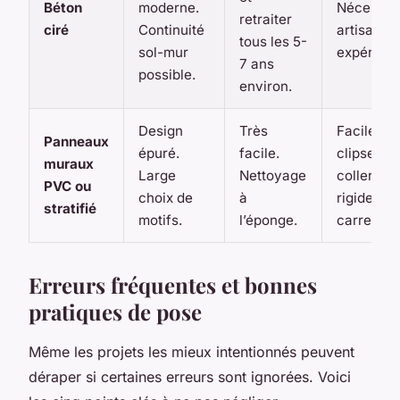
Béton
moderne.
Nécessite
retraiter
ciré
Continuité
artisan
tous les 5-
sol-mur
expérimen
7 ans
possible.
environ.
Design
Très
Facile. À
Panneaux
épuré.
facile.
clipser ou
muraux
Large
Nettoyage
coller. Mo
PVC ou
choix de
à
rigide qu’
stratifié
motifs.
l’éponge.
carrelage
Erreurs fréquentes et bonnes
pratiques de pose
Même les projets les mieux intentionnés peuvent
déraper si certaines erreurs sont ignorées. Voici