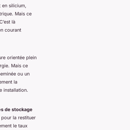
 en silicium,
trique. Mais ce
C’est là
en courant
e orientée plein
rgie. Mais ce
cheminée ou un
uement la
installation.
es de stockage
 pour la restituer
ement le taux