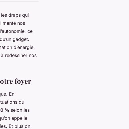
 les draps qui
 alimente nos
d’autonomie, ce
 qu’un gadget.
ation d’énergie.
 à redessiner nos
otre foyer
que. En
ctuations du
70 %
selon les
 qu’on appelle
ies. Et plus on