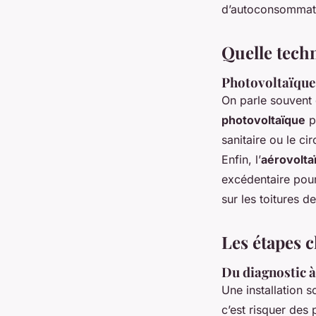
d’autoconsommatio
Quelle techn
Photovoltaïque
On parle souvent 
photovoltaïque
pr
sanitaire ou le ci
Enfin, l’
aérovolta
excédentaire pour 
sur les toitures d
Les étapes c
Du diagnostic à
Une installation s
c’est risquer des