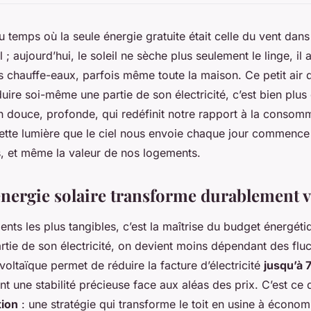
temps où la seule énergie gratuite était celle du vent dans
l ; aujourd’hui, le soleil ne sèche plus seulement le linge, il
os chauffe-eaux, parfois même toute la maison. Ce petit air 
uire soi-même une partie de son électricité, c’est bien plus
n douce, profonde, qui redéfinit notre rapport à la consomm
cette lumière que le ciel nous envoie chaque jour commence
s, et même la valeur de nos logements.
énergie solaire transforme durablement v
nts les plus tangibles, c’est la maîtrise du budget énergéti
rtie de son électricité, on devient moins dépendant des flu
oltaïque permet de réduire la facture d’électricité
jusqu’à 
rant une stabilité précieuse face aux aléas des prix. C’est ce
ion
: une stratégie qui transforme le toit en usine à économ