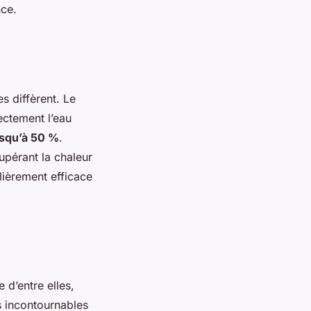
nce.
s diffèrent. Le
rectement l’eau
usqu’à 50 %
.
cupérant la chaleur
ulièrement efficace
 d’entre elles,
s incontournables