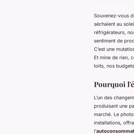
Souvenez-vous du 
séchaient au solei
réfrigérateurs, n
sentiment de prod
C’est une mutatio
Et mine de rien, 
toits, nos budget
Pourquoi l'
L’un des changeme
produisant une pa
marché. Le photov
installations, off
l’
autoconsommat