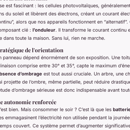
e est fascinant : les cellules photovoltaïques, généralement
s du soleil et libèrent des électrons, créant un courant élec
ontinu”, alors que nos appareils fonctionnent en “alternatif”. 
composant clé :
l’onduleur
. Il transforme le courant continu 
able dans toute la maison. Sans lui, rien ne marche.
ratégique de l'orientation
n panneau dépend énormément de son exposition. Une toitur
linaison comprise entre 30° et 35°, capte le maximum d’éne
bsence d’ombrage
est tout aussi cruciale. Un arbre, une 
ui projette de l’ombre, même partielle, peut réduire drastiq
tude d’ombrage sérieuse est donc indispensable avant toute 
ne autonomie renforcée
c’est bien. Mais consommer le soir ? C’est là que les
batteri
les emmagasinent l’électricité non utilisée pendant la journée
temps couvert. Ce système permet d’augmenter significativ