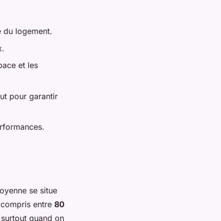
ue du logement.
x.
pace et les
ut pour garantir
erformances.
oyenne se situe
t compris entre
80
, surtout quand on