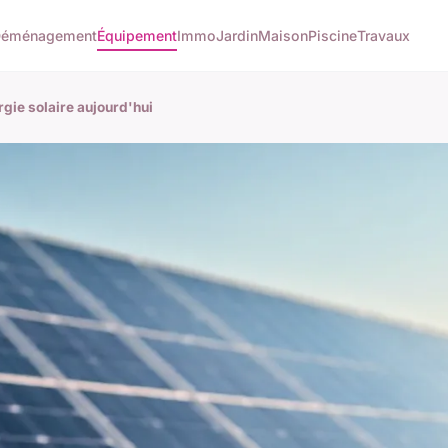
éménagement
Équipement
Immo
Jardin
Maison
Piscine
Travaux
rgie solaire aujourd'hui