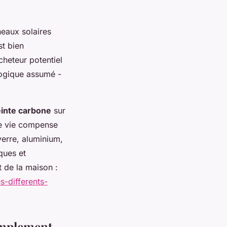
eaux solaires
st bien
acheteur potentiel
logique assumé -
inte carbone
sur
de vie compense
erre, aluminium,
ques et
 de la maison :
s-differents-
implement