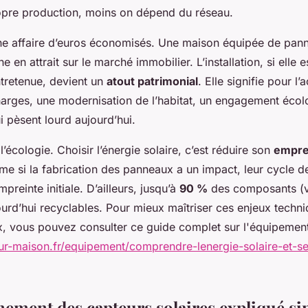
re production, moins on dépend du réseau.
ne affaire d’euros économisés. Une maison équipée de pann
e en attrait sur le marché immobilier. L’installation, si elle e
tretenue, devient un
atout patrimonial
. Elle signifie pour l’
harges, une modernisation de l’habitat, un engagement éco
 pèsent lourd aujourd’hui.
l’écologie. Choisir l’énergie solaire, c’est réduire son
empre
me si la fabrication des panneaux a un impact, leur cycle 
preinte initiale. D’ailleurs, jusqu’à
90 %
des composants (v
jourd’hui recyclables. Pour mieux maîtriser ces enjeux techni
, vous pouvez consulter ce guide complet sur l'équipement
ur-maison.fr/equipement/comprendre-lenergie-solaire-et-se
nement des capteurs solaires expliqué s