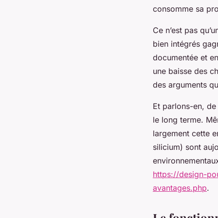
consomme sa prop
Ce n’est pas qu’u
bien intégrés gagn
documentée et en
une baisse des c
des arguments qui
Et parlons-en, de 
le long terme. Mê
largement cette em
silicium) sont au
environnementaux
https://design-po
avantages.php
.
Le fonction