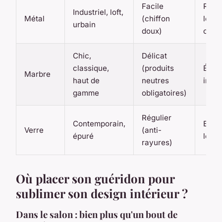
Facile
Robu
Industriel, loft,
Métal
(chiffon
look
urbain
doux)
cont
Chic,
Délicat
classique,
(produits
Élég
Marbre
haut de
neutres
intem
gamme
obligatoires)
Régulier
Contemporain,
Effet
Verre
(anti-
épuré
léger
rayures)
Où placer son guéridon pour
sublimer son design intérieur ?
Dans le salon : bien plus qu'un bout de