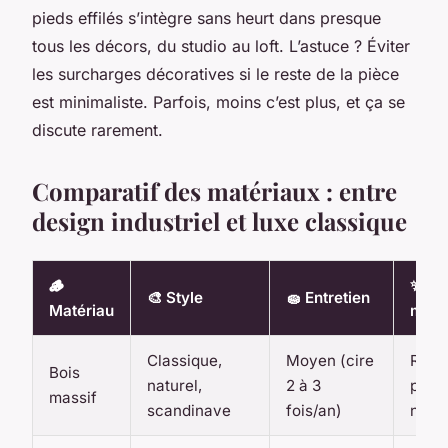
pieds effilés s’intègre sans heurt dans presque
tous les décors, du studio au loft. L’astuce ? Éviter
les surcharges décoratives si le reste de la pièce
est minimaliste. Parfois, moins c’est plus, et ça se
discute rarement.
Comparatif des matériaux : entre
design industriel et luxe classique
🪵
✨ At
🎨 Style
🧽 Entretien
Matériau
maje
Classique,
Moyen (cire
Rési
Bois
naturel,
2 à 3
patin
massif
scandinave
fois/an)
natur