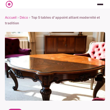
Accueil
›
Déco
›
Top 5 tables d'appoint alliant modernité et
tradition